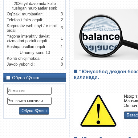
2026-yil davomida kelib
tushgan murojaatlar soni:
Og`zaki murojaatlar:
3
Telefon / faks orqali:
2
Korporativ web-sayt / e-mail
3
orqali
Yagona interaktiv davlat
1
xizmatlari portali orqali:
Boshqa usullari orqali:
1
Umumiy soni: 10
Ko’rib chiqilmokda:
2
Javob yuborildi:
8
“Юнусобод деҳқон бозо
қилинади.
Обуна бўлиш
Изоҳ: 
Манзил
Эл.поч
Батаф