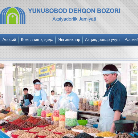
Асосий
Компания ҳақида
Янгиликлар
Акциядорлар учун
Расми