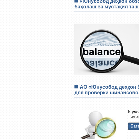
«Юнусобод деҳқон бозо
баҳолаш ва мустақил таш
АО «Юнусобод деҳқон 
для проверки финансово-
К уча
- име
Бата