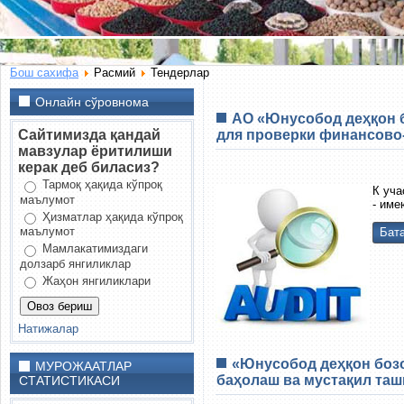
Бош сахифа
Расмий
Тендерлар
Онлайн сўровнома
АО «Юнусобод деҳқон 
Сайтимизда қандай
для проверки финансово-
мавзулар ёритилиши
керак деб биласиз?
Тармоқ ҳақида кўпроқ
К уча
маълумот
- име
Ҳизматлар ҳақида кўпроқ
маълумот
Бата
Мамлакатимиздаги
долзарб янгиликлар
Жаҳон янгиликлари
Натижалар
«Юнусобод деҳқон бозо
МУРОЖААТЛАР
баҳолаш ва мустақил таш
СТАТИСТИКАСИ