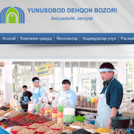
Асосий
Компания ҳақида
Янгиликлар
Акциядорлар учун
Расми