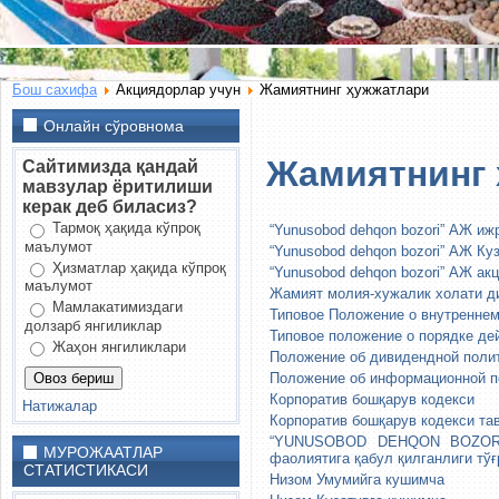
Бош сахифа
Акциядорлар учун
Жамиятнинг ҳужжатлари
Онлайн сўровнома
Жамиятнинг
Сайтимизда қандай
мавзулар ёритилиши
керак деб биласиз?
Тармоқ ҳақида кўпроқ
“Yunusobod dehqon bozori” АЖ иж
маълумот
“Yunusobod dehqon bozori” АЖ Ку
Ҳизматлар ҳақида кўпроқ
“Yunusobod dehqon bozori” АЖ а
маълумот
Жамият молия-хужалик холати д
Мамлакатимиздаги
Типовое Положение о внутреннем
долзарб янгиликлар
Типовое положение о порядке де
Жаҳон янгиликлари
Положение об дивидендной поли
Положение об информационной п
Корпоратив бошқарув кодекси
Натижалар
Корпоратив бошқарув кодекси т
“YUNUSOBOD DEHQON BOZORI” 
МУРОЖААТЛАР
фаолиятига қабул қилганлиги 
СТАТИСТИКАСИ
Низом Умумийга кушимча