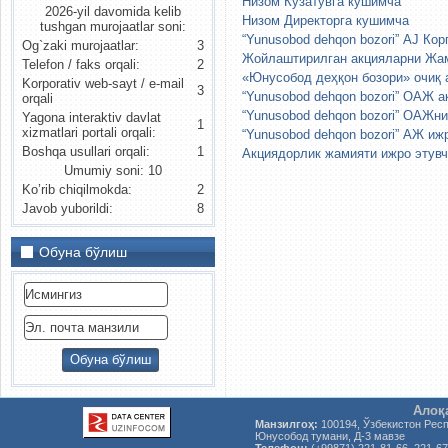
Низом Кузатувга кушимча
2026-yil davomida kelib
Низом Директорга кушимча
tushgan murojaatlar soni:
“Yunusobod dehqon bozori” АJ Ко
Og`zaki murojaatlar:
3
Жойлаштирилган акцияларни Жа
Telefon / faks orqali:
2
«Юнусобод деҳқон бозори» очиқ 
Korporativ web-sayt / e-mail
3
“Yunusobod dehqon bozori” ОАЖ 
orqali
“Yunusobod dehqon bozori” ОАЖни
Yagona interaktiv davlat
1
xizmatlari portali orqali:
“Yunusobod dehqon bozori” АЖ иж
Boshqa usullari orqali:
1
Акциядорлик жамияти ижро этувч
Umumiy soni: 10
Ko’rib chiqilmokda:
2
Javob yuborildi:
8
Обуна бўлиш
Алоқ
Манзилгоҳ:
100194, Ўзбекистон Рес
Юнусобод тумани, Д-3 мавзе