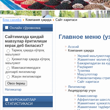
Бош сахифа
Компания ҳақида
Сайт харитаси
Онлайн сўровнома
Главное меню (уз
Сайтимизда қандай
мавзулар ёритилиши
керак деб биласиз?
Асосий
Тармоқ ҳақида кўпроқ
Компания ҳақида
маълумот
Умумий маълумотлар
Ҳизматлар ҳақида кўпроқ
Жамиятнинг молия-хў
маълумот
Бажариладиган ва ку
Раҳбарият
Мамлакатимиздаги
Тузилма
долзарб янгиликлар
Маҳсулотлар
Жаҳон янгиликлари
Ривожлантириш страт
Сайт харитаси
Янгиликлар
Натижалар
Акциядорлар учун
Комиссиялар
Аффилланган шахсл
МУРОЖААТЛАР
Жамиятнинг ҳужжатл
СТАТИСТИКАСИ
Жамиятининг тадбир