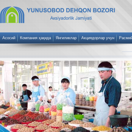
Асосий
Компания ҳақида
Янгиликлар
Акциядорлар учун
Расми