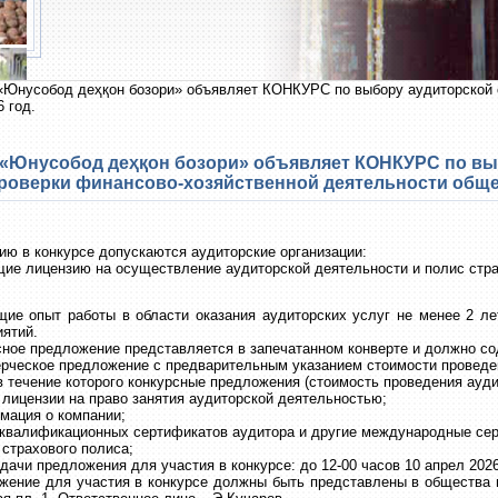
«Юнусобод деҳқон бозори» объявляет КОНКУРС по выбору аудиторской о
 год.
«Юнусобод деҳқон бозори» объявляет КОНКУРС по вы
роверки финансово-хозяйственной деятельности общес
ию в конкурсе допускаются аудиторские организации:
щие лицензию на осуществление аудиторской деятельности и полис стра
щие опыт работы в области оказания аудиторских услуг не менее 2 л
иятий.
сное предложение представляется в запечатанном конверте и должно с
ерческое предложение с предварительным указанием стоимости проведе
 в течение которого конкурсные предложения (стоимость проведения ауд
 лицензии на право занятия аудиторской деятельностью;
мация о компании;
и квалификационных сертификатов аудитора и другие международные се
 страхового полиса;
дачи предложения для участия в конкурсе: до 12-00 часов 10 апрел 2026
жение для участия в конкурсе должны быть представлены в общества п