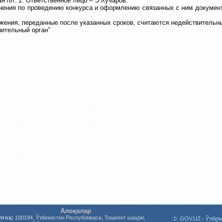
я пл. 1. Ответственное лицо – Э.Кучаров.
нения по проведению конкурса и оформлению связанных с ним документ
жения, переданные после указанных сроков, считаются недействительн
нительный орган”
Алоқалар
лгоҳ:
100194, Ўзбекистон Республикаси, Тошкент шаҳри,
GOV.UZ - Ўзбек