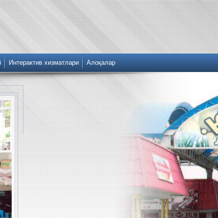
й
Интерактив хизматлари
Алоқалар