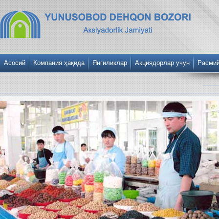
Асосий
Компания ҳақида
Янгиликлар
Акциядорлар учун
Расми