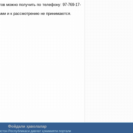
ов можно получить по телефону: 97-769-17-
ыми и к рассмотрению не принимаются.
Фойдали ҳаволалар
истон Республикаси давлат ҳокимияти портали