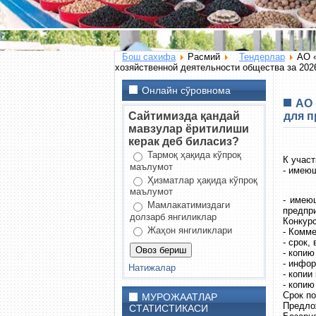
Бош сахифа
Расмий
Тендерлар
АО 
хозяйственной деятельности общества за 2026
Онлайн сўровнома
АО 
Сайтимизда қандай
для п
мавзулар ёритилиши
керак деб биласиз?
Тармоқ ҳақида кўпроқ
К участ
маълумот
- имею
Ҳизматлар ҳақида кўпроқ
маълумот
- имею
Мамлакатимиздаги
предпр
долзарб янгиликлар
Конкур
Жаҳон янгиликлари
- Комм
- срок,
- копию
- инфор
Натижалар
- копи
- копию
Срок по
МУРОЖААТЛАР
Предло
СТАТИСТИКАСИ