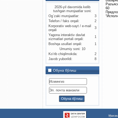
Базарна
Разъяс
2026-yil davomida kelib
60
tushgan murojaatlar soni:
Предло
“Испол
Og`zaki murojaatlar:
3
Telefon / faks orqali:
2
Korporativ web-sayt / e-mail
3
orqali
Yagona interaktiv davlat
1
xizmatlari portali orqali:
Boshqa usullari orqali:
1
Umumiy soni: 10
Ko’rib chiqilmokda:
2
Javob yuborildi:
8
Обуна бўлиш
Манзи