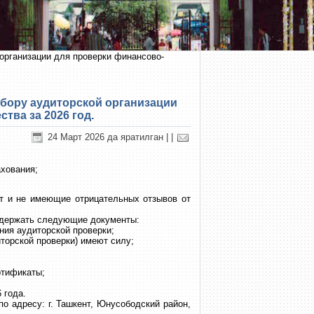
рганизации для проверки финансово-
бору аудиторской организации
тва за 2026 год.
24 Март 2026 да яратилган
|
|
хования;
ет и не имеющие отрицательных отзывов от
одержать следующие документы:
ния аудиторской проверки;
иторской проверки) имеют силу;
ртификаты;
 года.
о адресу: г. Ташкент, Юнусободский район,