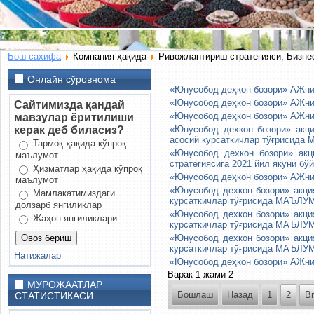
Бош сахифа
Компания ҳақида
Ривожлантириш стратегияси, Бизне
Онлайн сўровнома
«Юнусобод деҳкон бозори» АЖни
«Юнусобод деҳкон бозори» АЖни
Сайтимизда қандай
«Юнусобод деҳкон бозори» АЖни
мавзулар ёритилиши
керак деб биласиз?
«Юнусобод дехкон бозори» акц
асосий курсаткичлар тўғрисид
Тармоқ ҳақида кўпроқ
«Юнусобод дехкон бозори» акц
маълумот
стратегиясига 2021 йил якуни б
Ҳизматлар ҳақида кўпроқ
«Юнусобод деҳкон бозори» АЖни
маълумот
«Юнусобод дехкон бозори» акци
Мамлакатимиздаги
курсаткичлар тўғрисида МАЪЛ
долзарб янгиликлар
«Юнусобод дехкон бозори» акци
Жаҳон янгиликлари
курсаткичлар тўғрисида МАЪЛ
«Юнусобод дехкон бозори» акци
курсаткичлар тўғрисида МАЪЛ
Натижалар
«Юнусобод деҳкон бозори» АЖни
Варак 1 жами 2
МУРОЖААТЛАР
Бошлаш
Назад
1
2
В
СТАТИСТИКАСИ