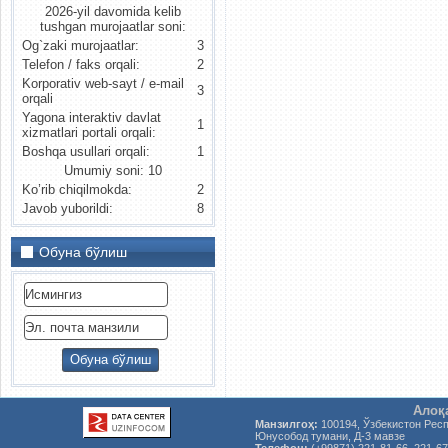
2026-yil davomida kelib
tushgan murojaatlar soni:
Og`zaki murojaatlar:
3
Telefon / faks orqali:
2
Korporativ web-sayt / e-mail
3
orqali
Yagona interaktiv davlat
1
xizmatlari portali orqali:
Boshqa usullari orqali:
1
Umumiy soni: 10
Ko’rib chiqilmokda:
2
Javob yuborildi:
8
Обуна бўлиш
Алоқ
Манзилгоҳ:
100194, Ўзбекистон Рес
Юнусобод тумани, Д-3 мавзе