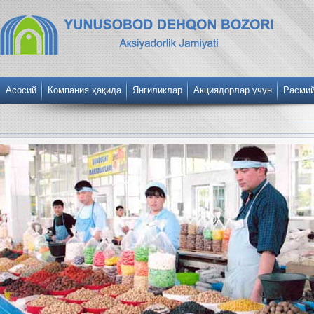
Асосий
Компания ҳақида
Янгиликлар
Акциядорлар учун
Расми