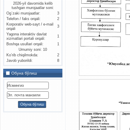
2026-yil davomida kelib
tushgan murojaatlar soni:
Og`zaki murojaatlar:
3
Telefon / faks orqali:
2
Korporativ web-sayt / e-mail
3
orqali
Yagona interaktiv davlat
1
xizmatlari portali orqali:
Boshqa usullari orqali:
1
Umumiy soni: 10
Ko’rib chiqilmokda:
2
Javob yuborildi:
8
Обуна бўлиш