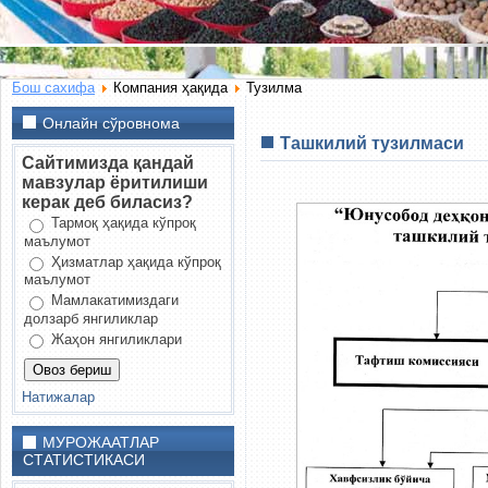
Бош сахифа
Компания ҳақида
Тузилма
Онлайн сўровнома
Ташкилий тузилмаси
Сайтимизда қандай
мавзулар ёритилиши
керак деб биласиз?
Тармоқ ҳақида кўпроқ
маълумот
Ҳизматлар ҳақида кўпроқ
маълумот
Мамлакатимиздаги
долзарб янгиликлар
Жаҳон янгиликлари
Натижалар
МУРОЖААТЛАР
СТАТИСТИКАСИ