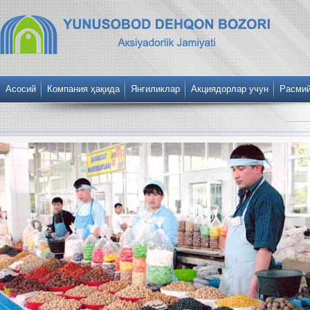
Асосий
Компания ҳақида
Янгиликлар
Акциядорлар учун
Расми