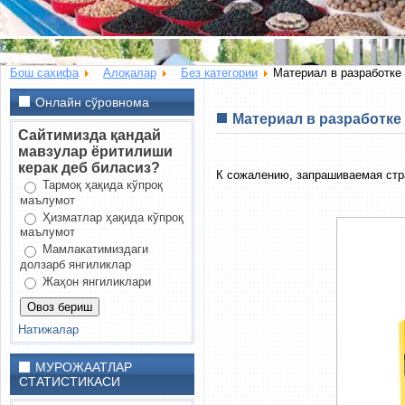
Бош сахифа
Алоқалар
Без категории
Материал в разработке
Онлайн сўровнома
Материал в разработке
Сайтимизда қандай
мавзулар ёритилиши
керак деб биласиз?
К сожалению, запрашиваемая стра
Тармоқ ҳақида кўпроқ
маълумот
Ҳизматлар ҳақида кўпроқ
маълумот
Мамлакатимиздаги
долзарб янгиликлар
Жаҳон янгиликлари
Натижалар
МУРОЖААТЛАР
СТАТИСТИКАСИ