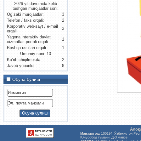
2026-yil davomida kelib
tushgan murojaatlar soni:
Og`zaki murojaatlar:
3
Telefon / faks orqali:
2
Korporativ web-sayt / e-mail
3
orqali
Yagona interaktiv davlat
1
xizmatlari portali orqali:
Boshqa usullari orqali:
1
Umumiy soni: 10
Ko’rib chiqilmokda:
2
Javob yuborildi:
8
Обуна бўлиш
Алоқ
Манзилгоҳ:
100194, Ўзбекистон Рес
Юнусобод тумани, Д-3 мавзе