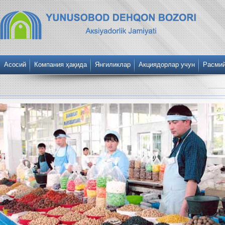
Асосий
Компания ҳақида
Янгиликлар
Акциядорлар учун
Расми